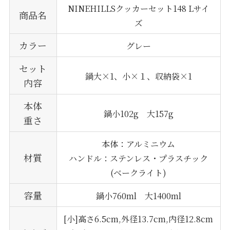
NINEHILLSクッカーセット148 Lサイ
商品名
ズ
カラー
グレー
セット
鍋大×1、小×１、収納袋×1
内容
本体
鍋小102g 大157g
重さ
本体：アルミニウム
材質
ハンドル：ステンレス・プラスチック
(ベークライト)
容量
鍋小760ml 大1400ml
[小]高さ6.5cm,外径13.7cm,内径12.8cm