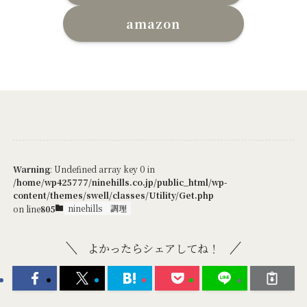
amazon
Warning
: Undefined array key 0 in
/home/wp425777/ninehills.co.jp/public_html/wp-
content/themes/swell/classes/Utility/Get.php
ninehills
調理
on line
805
よかったらシェアしてね！