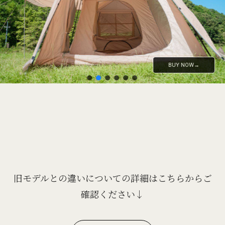
BUY NOW→
BUY NOW→
旧モデルとの違いについての詳細はこちらからご
確認ください↓