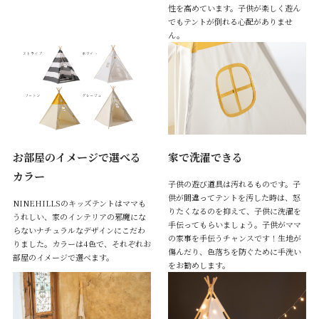
性を高めています。子供が楽しく遊ん
でもテントが倒れる心配がありませ
ん。
お部屋のイメージで選べる
家で洗濯できる
カラー
子供の遊び道具は汚れるものです。子
供が間違ってテントを汚した時は、怒
NINEHILLSのキッズテントはママも
りたくなるのを抑えて、子供に洗濯を
うれしい、家のインテリアの邪魔にな
手伝ってもらいましょう。子供がママ
らないナチュラルなデザインにこだわ
の家事を手伝うチャンスです！生地が
りました。カラーは4色で、それぞれお
傷んだり、色落ちを防ぐために手洗い
部屋のイメージで選べます。
をお勧めします。