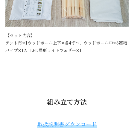
【セット内容】
テント布✕1ウッドポール上下✕各4ずつ、ウッドポール中✕6連結
パイプ✕12、LED星形ライトフェザー✕1
組み立て方法
取扱説明書ダウンロード