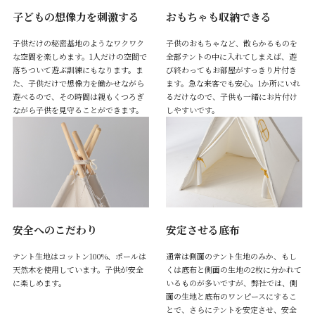
子どもの想像力を刺激する
おもちゃも収納できる
子供だけの秘密基地のようなワクワク
子供のおもちゃなど、散らかるものを
な空間を楽しめます。1人だけの空間で
全部テントの中に入れてしまえば、遊
落ちついて遊ぶ訓練にもなります。ま
び終わってもお部屋がすっきり片付き
た、子供だけで想像力を働かせながら
ます。急な来客でも安心。1か所にいれ
遊べるので、その時間は親もくつろぎ
るだけなので、子供も一緒にお片付け
ながら子供を見守ることができます。
しやすいです。
安全へのこだわり
安定させる底布
テント生地はコットン100%、ポールは
通常は側面のテント生地のみか、もし
天然木を使用しています。子供が安全
くは底布と側面の生地の2枚に分かれて
に楽しめます。
いるものが多いですが、弊社では、側
面の生地と底布のワンピースにするこ
とで、さらにテントを安定させ、安全