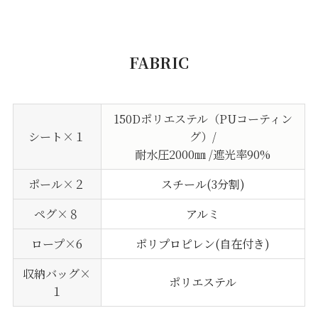
FABRIC
150Dポリエステル（PUコーティン
シート×１
グ）/
耐水圧2000㎜ /遮光率90%
ポール×２
スチール(3分割)
ペグ×８
アルミ
ロープ×6
ポリプロピレン(自在付き)
収納バッグ×
ポリエステル
１