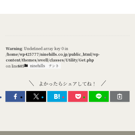
Warning
: Undefined array key 0 in
/home/wp425777/ninehills.co.jp/public_html/wp-
content/themes/swell/classes/Utility/Get.php
ninehills
テント
on line
805
よかったらシェアしてね！