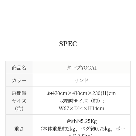
SPEC
商品名
タープYOGAI
カラー
サンド
展開時
約420cm×410cm×230(H)cm
サイズ
収納時サイズ（約）:
(約)
W67×D14×H14cm
合計約5.25Kg
重さ
（本体重量約2kg，ペグ約0.75kg，ポー
ル約2.5kg）